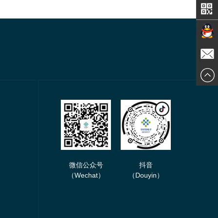
在线交
发送邮
谈
件
微信公众号
抖音
（Wechat）
（Douyin）