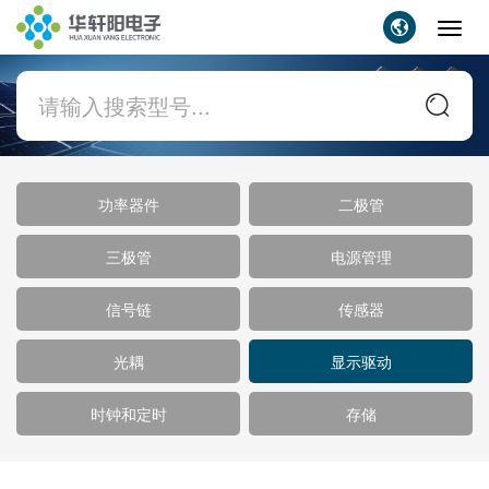
Toggl
navig
功率器件
二极管
三极管
电源管理
信号链
传感器
光耦
显示驱动
时钟和定时
存储