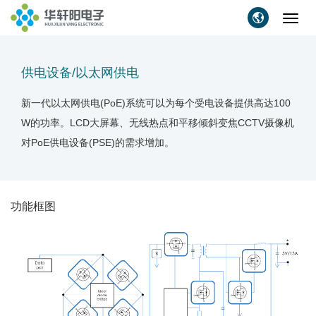
Toggl
navig
供电设备/以太网供电
新一代以太网供电(PoE)系统可以为每个受电设备提供高达100
W的功率。LCD大屏幕、无线热点和平移倾斜变焦CCTV摄像机
对PoE供电设备(PSE)的需求增加。
功能框图