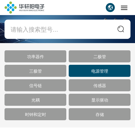
Toggl
navig
功率器件
二极管
三极管
电源管理
信号链
传感器
光耦
显示驱动
时钟和定时
存储