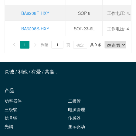
BA6208F-HXY
SOP-8
工作电压: 4.5-18V,峰值电流: 500mA,待机电流: 0.4mA,
BA6208S-HXY
SOT-23-6L
工作电压: 4.5-18V,峰值电流: 500mA,待机电流: 0.4mA,
1
到第
页
共 9 条


确定
真诚 / 利他 / 有爱 / 共赢 .
产品
功率器件
二极管
三极管
电源管理
信号链
传感器
光耦
显示驱动