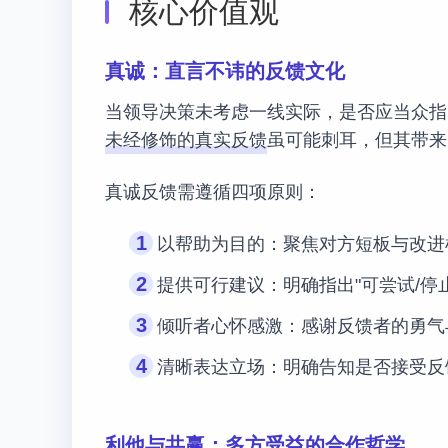
核心价值观
真诚：直言不讳的反馈文化
当领导决策未考虑一线实际，是否应当众指
未经修饰的真实反馈
虽可能刺耳，但其带来
真诚反馈需遵循四项原则：
1
以帮助为目的
：聚焦对方短板与改进
2
提供可行建议
：明确指出"可尝试/停
3
倾听者心怀感激
：感谢反馈者的勇气
4
清晰表达立场
：明确告知是否接受反
利他与共赢：多方受益的合作哲学