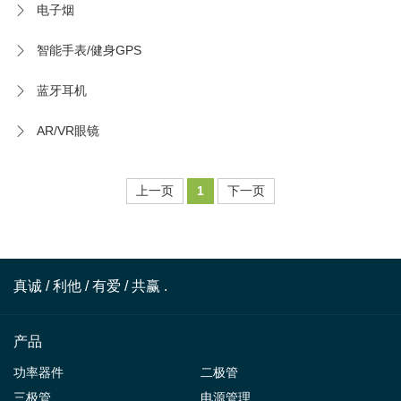
电子烟
智能手表/健身GPS
蓝牙耳机
AR/VR眼镜
上一页
1
下一页
真诚 / 利他 / 有爱 / 共赢 .
产品
功率器件
二极管
三极管
电源管理