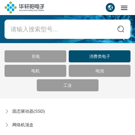
Toggl
navig
充电
消费类电子
电机
电池
工业
固态驱动器(SSD)
网络机顶盒