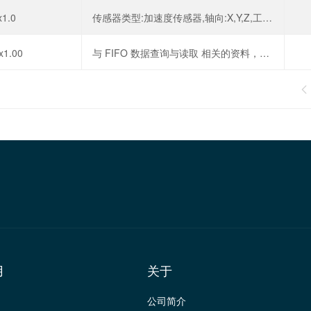
x1.0
传感器类型:加速度传感器,轴向:X,Y,Z,工作电压:1.71V~3.6V,工作温度:-40℃~+85℃,
x1.00
与 FIFO 数据查询与读取 相关的资料，该资料基于ICM-42688P-HXY datasheet 和 实际应用经验编写，可帮助您高效实现高性能运动数据采集。

用
关于
公司简介