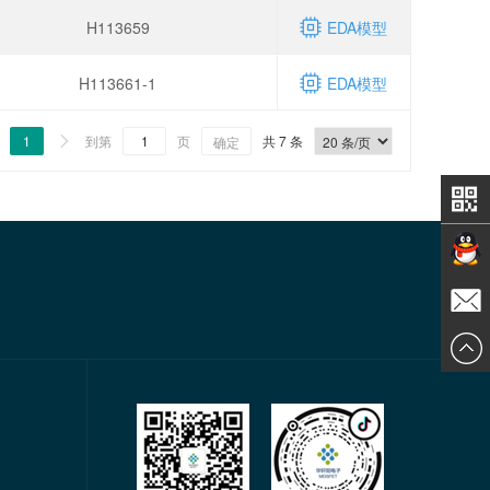
H113659
EDA模型
H113661-1
EDA模型
1
到第
页
共 7 条

确定
在线交
发送邮
谈
件