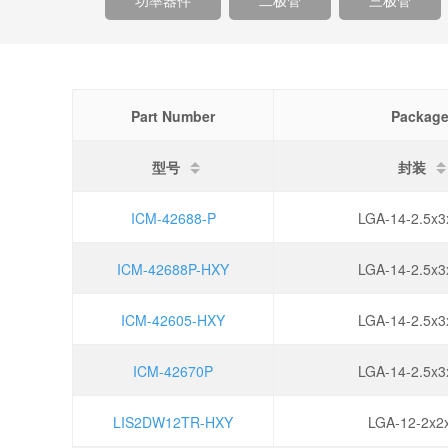
功率器件
二极管
三极管
Part Number
Packag
型号
封装
ICM-42688-P
LGA-14-2.5x3
ICM-42688P-HXY
LGA-14-2.5x3
ICM-42605-HXY
LGA-14-2.5x3
ICM-42670P
LGA-14-2.5x3
LIS2DW12TR-HXY
LGA-12-2x2