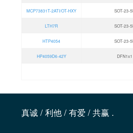
MCP73831T-2ATI/OT-HXY
SOT-23-5
LTH7R
SOT-23-5
HTP4054
SOT-23-5
HP4059D6-42Y
DFN1x1
真诚 / 利他 / 有爱 / 共赢 .