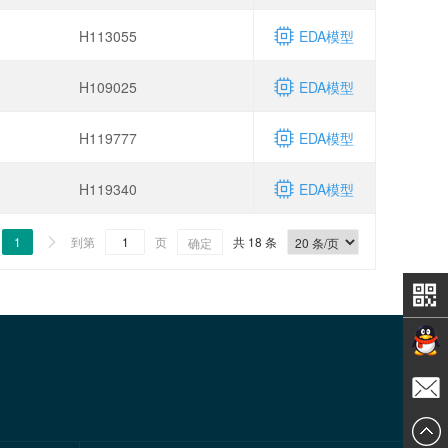
H113055
EDA模型
H109025
EDA模型
H119777
EDA模型
H119340
EDA模型
1
到第
页
共 18 条

确定
在线交
发送邮
谈