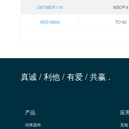
LM75BDP,118
MSOP-8
HDS18B20
TO-92
真诚 / 利他 / 有爱 / 共赢 .
产品
应
功率器件
充电