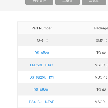
功率器件
二极管
三极管
Part Number
Packag
型号
封装
DS18B20
TO-92
LM75BDP-HXY
MSOP-8
DS18B20U-HXY
MSOP-8
DS18B20+
TO-92
DS18B20U+T&R
MSOP-8