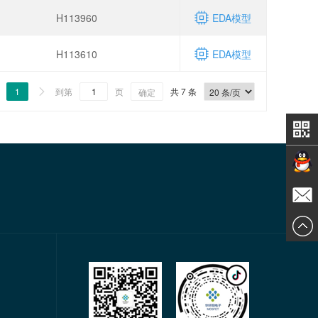
H113960
EDA模型
H113610
EDA模型
1
到第
页
共 7 条

确定
在线交
发送邮
谈
件