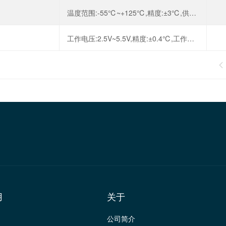
温度范围:-55℃~+125℃,精度:±3℃,供电电压:2.8V~5.5V,接口类型:I2C,
工作电压:2.5V~5.5V,精度:±0.4℃,工作温度:-10℃~70℃,

用
关于
公司简介