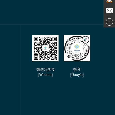
在线交
发送邮
谈
件
微信公众号
抖音
（Wechat）
（Douyin）