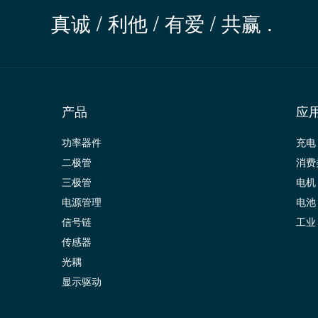
真诚 / 利他 / 有爱 / 共赢 .
产品
应
功率器件
充电
二极管
消费
三极管
电机
电源管理
电池
信号链
工业
传感器
光耦
显示驱动