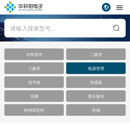
Toggl
navig
功率器件
二极管
三极管
电源管理
信号链
传感器
光耦
显示驱动
时钟和定时
存储