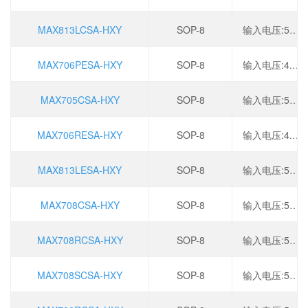
MAX813LCSA-HXY
SOP-8
输入电压:5V~5.5V,阈值电压:4.5V；4.75V,受监控电压数:1,手动复位:有,
MAX706PESA-HXY
SOP-8
输入电压:4.8V~5.5V,复位有效电平:低电平有效,阈值电压:2.7V,受监控电压数:1,
MAX705CSA-HXY
SOP-8
输入电压:5V~5.5V,复位有效电平:低电平有效,阈值电压:4.5V；4.75V,受监控电压数:1,
MAX706RESA-HXY
SOP-8
输入电压:4.8V~5.5V,复位有效电平:低电平有效,阈值电压:2.7V,受监控电压数:1,
MAX813LESA-HXY
SOP-8
输入电压:5V~5.5V,阈值电压:4.5V；4.75V,受监控电压数:1,手动复位:有,
MAX708CSA-HXY
SOP-8
输入电压:5V~5.5V,复位有效电平:低电平有效,阈值电压:4.5V,受监控电压数:1,
MAX708RCSA-HXY
SOP-8
输入电压:5V~5.5V,复位有效电平:低电平有效,阈值电压:2.7V,受监控电压数:1,
MAX708SCSA-HXY
SOP-8
输入电压:5V~5.5V,复位有效电平:低电平有效,阈值电压:3V,受监控电压数:1,