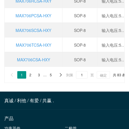
MAX706RCSA-HXY
SOP-8
输入电压:5V~5.5V,复位有效电平:低电平有效,阈值电压:2.7V,受监控电压数:1,
MAX706PCSA-HXY
SOP-8
输入电压:5V~5.5V,复位有效电平:低电平有效,阈值电压:2.7V,受监控电压数:1,
MAX706SCSA-HXY
SOP-8
输入电压:5V~5.5V,复位有效电平:低电平有效,阈值电压:3V,受监控电压数:1,
MAX706TCSA-HXY
SOP-8
输入电压:5V~5.5V,复位有效电平:低电平有效,阈值电压:3.15V,受监控电压数:1,
MAX706CSA-HXY
SOP-8
输入电压:5V~5.5V,复位有效电平:低电平有效,阈值电压:4.5V,受监控电压数:1,
1
2
3
…
5
到第
页
共 83 条


确定
真诚 / 利他 / 有爱 / 共赢 .
产品
功率器件
二极管