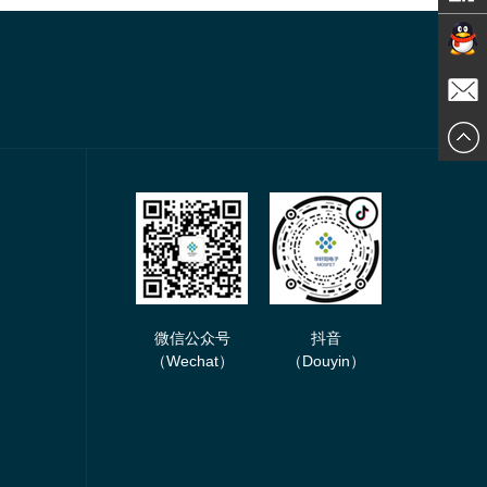
在线交
发送邮
谈
件
微信公众号
抖音
（Wechat）
（Douyin）