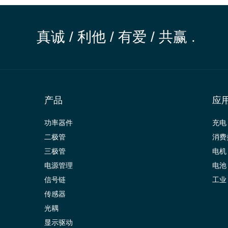
真诚 / 利他 / 有爱 / 共赢 .
产品
应
功率器件
充电
二极管
消费
三极管
电机
电源管理
电池
信号链
工业
传感器
光耦
显示驱动