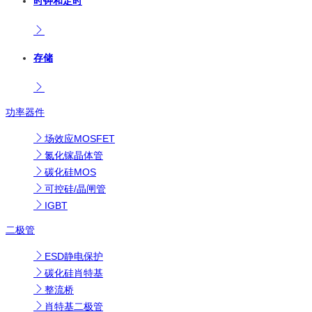
时钟和定时
存储
功率器件
场效应MOSFET
氮化镓晶体管
碳化硅MOS
可控硅/晶闸管
IGBT
二极管
ESD静电保护
碳化硅肖特基
整流桥
肖特基二极管